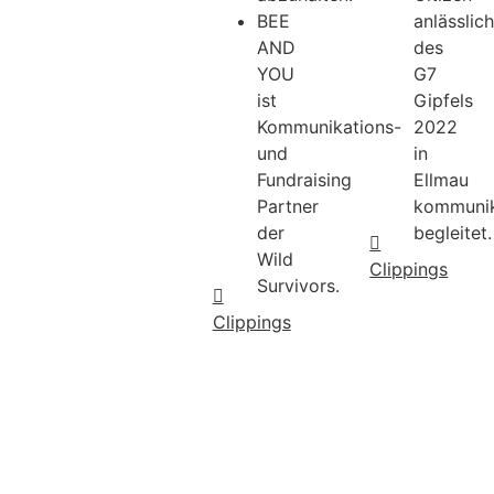
BEE
anlässlic
AND
des
YOU
G7
ist
Gipfels
Kommunikations-
2022
und
in
Fundraising
Ellmau
Partner
kommunik
der
begleitet.
Wild
Clippings
Survivors.
Clippings