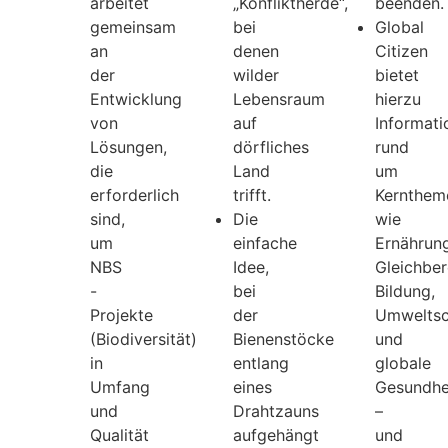
arbeitet
„Konfliktherde“,
beenden.
gemeinsam
bei
Global
an
denen
Citizen
der
wilder
bietet
Entwicklung
Lebensraum
hierzu
von
auf
Informat
Lösungen,
dörfliches
rund
die
Land
um
erforderlich
trifft.
Kernthem
sind,
Die
wie
um
einfache
Ernährung
NBS
Idee,
Gleichber
-
bei
Bildung,
Projekte
der
Umweltsc
(Biodiversität)
Bienenstöcke
und
in
entlang
globale
Umfang
eines
Gesundhe
und
Drahtzauns
–
Qualität
aufgehängt
und