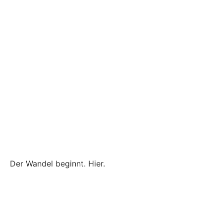
Bee and You
– Ihr Partner für nachhaltige
Transformation
Der Wandel beginnt. Hier.
Eine Initiative? Eine Agentur? BEE AND YOU ist
beides!
2019 habe ich aus sehr persönlichen Motiven die
Initiative BEE AND YOU zum Schutz der Wildbienen