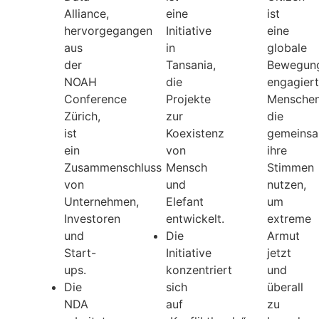
Alliance,
eine
ist
hervorgegangen
Initiative
eine
aus
in
globale
der
Tansania,
Bewegun
NOAH
die
engagiert
Conference
Projekte
Menschen
Zürich,
zur
die
ist
Koexistenz
gemeins
ein
von
ihre
Zusammenschluss
Mensch
Stimmen
von
und
nutzen,
Unternehmen,
Elefant
um
Investoren
entwickelt.
extreme
und
Die
Armut
Start-
Initiative
jetzt
ups.
konzentriert
und
Die
sich
überall
NDA
auf
zu