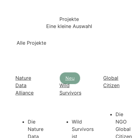
Projekte
Eine kleine Auswahl
Alle Projekte
Nature
Global
Neu
Data
Wild
Citizen
Alliance
Survivors
Die
Die
Wild
NGO
Nature
Survivors
Global
Data
ist
Citizen