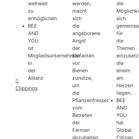
weltweit
werden,
die
zu
macht
Möglichke
ermöglichen.
sich
sich
BEE
die
gemeins
AND
angeborene
für
YOU
Angst
die
ist
der
Themen
Mitgliedsunternehmen
Elefanten
einzusetz
in
vor
die
der
Bienen
einem
Allianz
zunutze,
am
um
Herzen
Clippings
die
liegen.
Pflanzenfresser
BEE
vom
AND
Betreten
YOU
der
hat
Farmen
Global
abzuhalten.
Citizen